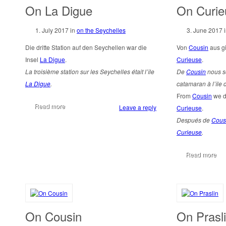
On La Digue
On Curie
1. July 2017
in
on the Seychelles
3. June 2017
Die dritte Station auf den Seychellen war die
Von
Cousin
aus gi
Insel
La Digue
.
Curieuse
.
La troisième station sur les Seychelles était l’île
De
Cousin
nous s
La Digue
.
catamaran à l’île
From
Cousin
we dr
Read more
Leave a reply
Curieuse
.
Después de
Cous
Curieuse
.
Read more
On Cousin
On Prasl