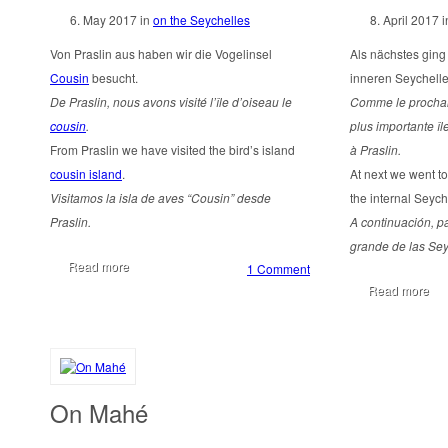
6. May 2017
in
on the Seychelles
8. April 2017
i
Von Praslin aus haben wir die Vogelinsel
Als nächstes ging 
Cousin
besucht.
inneren Seychelle
De Praslin, nous avons visité l’île d’oiseau le
Comme le prochai
cousin
.
plus importante îl
From Praslin we have visited the bird’s island
à Praslin.
cousin island
.
At next we went to
Visitamos la isla de aves “Cousin” desde
the internal Seych
Praslin.
A continuación, p
grande de las Seyc
Read more
1 Comment
Read more
On Mahé