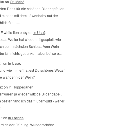
ika on
On Mahé
:
elen Dank für die schönen Bilder gefallen
t mir das mit dem Löwenbaby auf der
ildkröte.......
E white lion baby on
In Ussé
:
, das Wetter hat wieder mitgespielt, wie
ch beim nächsten Schloss. Vom Wein
be ich nichts getrunken, aber bei so e…
lf on
In Ussé
:
..und wie immer hattest Du schönes Wetter.
e war denn der Wein?
ex on
In Hoppegarten
:
er waren ja wieder witzige Bilder dabei,
 besten fand ich das "Futter"-Bild - weiter
!
lf on
In Loches
:
rrlich der Frühling. Wunderschöne