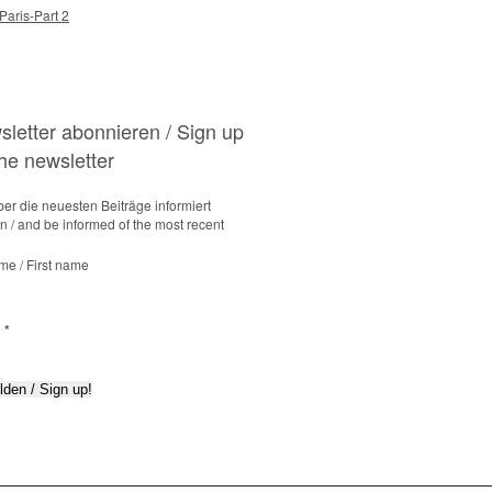
 Paris-Part 2
letter abonnieren / Sign up
the newsletter
er die neuesten Beiträge informiert
 / and be informed of the most recent
me / First name
l
*