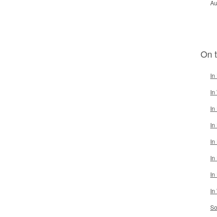
Au
On 
In
In
In
In
In
In
In
In
S