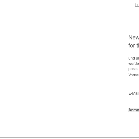
In
News
for 
und üb
werden
posts.
Vorna
E-Mai