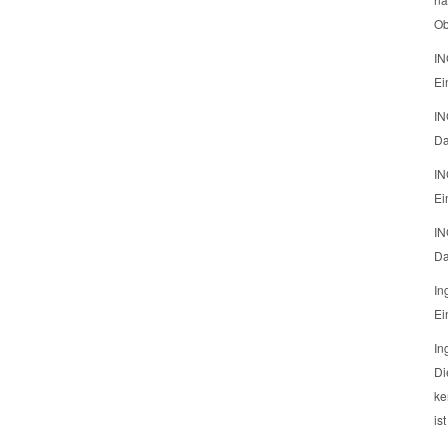
Ob
IN
Ei
IN
Da
IN
Ei
IN
Da
In
Ei
In
Di
ke
is