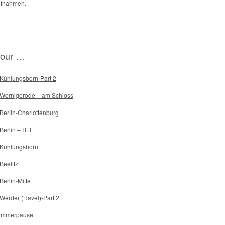
fnahmen.
tour …
 Kühlungsborn-Part 2
 Wernigerode – am Schloss
 Berlin-Charlottenburg
 Berlin – ITB
 Kühlungsborn
 Beelitz
 Berlin-Mitte
 Werder (Havel)-Part 2
ommerpause