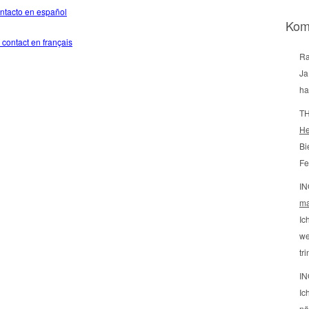
ontacto en español
Kom
 contact en français
Ra
Ja
ha
TH
He
Bi
Fe
IN
ma
Ic
we
tr
IN
Ic
nä