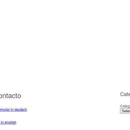
ontacto
Cat
Categ
rmular in deutsch
 in english