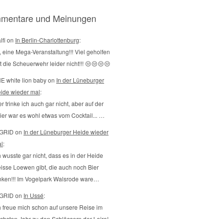
mentare und Meinungen
lfi on
In Berlin-Charlottenburg
:
, eine Mega-Veranstaltung!!! Viel geholfen
t die Scheuerwehr leider nicht!!! 😒😒😒😒
E white lion baby on
In der Lüneburger
ide wieder mal
:
er trinke ich auch gar nicht, aber auf der
ier war es wohl etwas vom Cocktail... …
GRID on
In der Lüneburger Heide wieder
l
:
h wusste gar nicht, dass es in der Heide
isse Loewen gibt, die auch noch Bier
inken!!! Im Vogelpark Walsrode ware…
GRID on
In Ussé
:
h freue mich schon auf unsere Reise im
chsten Jahr zu den Schlössern der Loire!