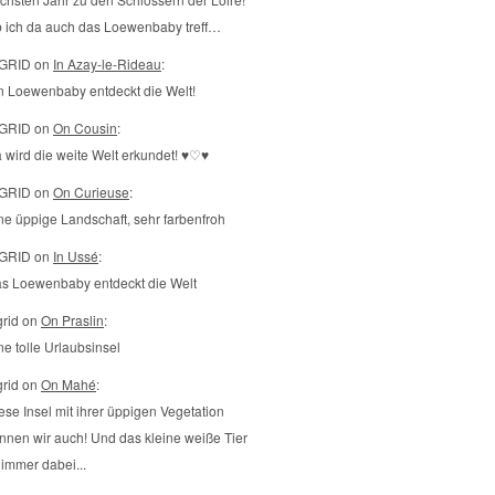
 ich da auch das Loewenbaby treff…
GRID on
In Azay-le-Rideau
:
n Loewenbaby entdeckt die Welt!
GRID on
On Cousin
:
 wird die weite Welt erkundet! ♥♡♥
GRID on
On Curieuse
:
ne üppige Landschaft, sehr farbenfroh
GRID on
In Ussé
:
s Loewenbaby entdeckt die Welt
grid on
On Praslin
:
ne tolle Urlaubsinsel
grid on
On Mahé
:
ese Insel mit ihrer üppigen Vegetation
nnen wir auch! Und das kleine weiße Tier
t immer dabei...