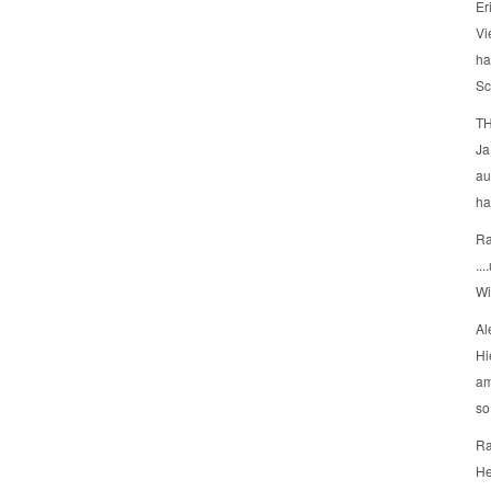
Er
Vi
ha
Sch
TH
Ja
au
ha
Ra
..
Wi
Al
Hi
am
so
Ra
He