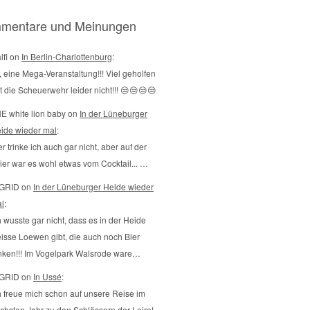
mentare und Meinungen
lfi on
In Berlin-Charlottenburg
:
, eine Mega-Veranstaltung!!! Viel geholfen
t die Scheuerwehr leider nicht!!! 😒😒😒😒
E white lion baby on
In der Lüneburger
ide wieder mal
:
er trinke ich auch gar nicht, aber auf der
ier war es wohl etwas vom Cocktail... …
GRID on
In der Lüneburger Heide wieder
l
:
h wusste gar nicht, dass es in der Heide
isse Loewen gibt, die auch noch Bier
inken!!! Im Vogelpark Walsrode ware…
GRID on
In Ussé
:
h freue mich schon auf unsere Reise im
chsten Jahr zu den Schlössern der Loire!