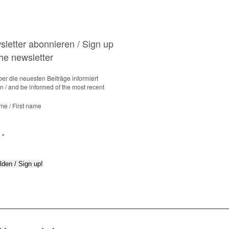
letter abonnieren / Sign up
the newsletter
er die neuesten Beiträge informiert
 / and be informed of the most recent
me / First name
l
*