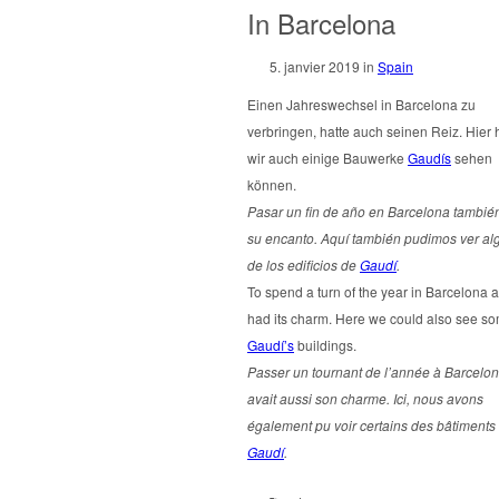
In Barcelona
5. janvier 2019
in
Spain
Einen Jahreswechsel in Barcelona zu
verbringen, hatte auch seinen Reiz. Hier
wir auch einige Bauwerke
Gaudís
sehen
können.
Pasar un fin de año en Barcelona tambié
su encanto. Aquí también pudimos ver a
de los edificios de
Gaudí
.
To spend a turn of the year in Barcelona a
had its charm. Here we could also see so
Gaudí’s
buildings.
Passer un tournant de l’année à Barcelo
avait aussi son charme. Ici, nous avons
également pu voir certains des bâtiments
Gaudí
.