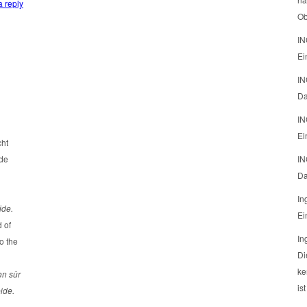
 reply
Ob
IN
Ei
IN
Da
IN
Ei
cht
ide
IN
Da
In
ide.
Ei
 of
In
o the
Di
ke
en sûr
is
ide.