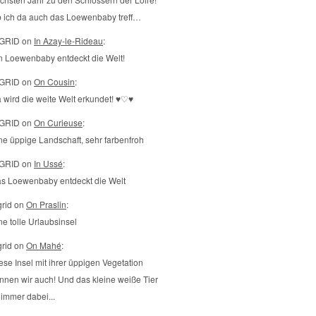
 ich da auch das Loewenbaby treff…
GRID on
In Azay-le-Rideau
:
n Loewenbaby entdeckt die Welt!
GRID on
On Cousin
:
 wird die weite Welt erkundet! ♥♡♥
GRID on
On Curieuse
:
ne üppige Landschaft, sehr farbenfroh
GRID on
In Ussé
:
s Loewenbaby entdeckt die Welt
grid on
On Praslin
:
ne tolle Urlaubsinsel
grid on
On Mahé
:
ese Insel mit ihrer üppigen Vegetation
nnen wir auch! Und das kleine weiße Tier
t immer dabei...