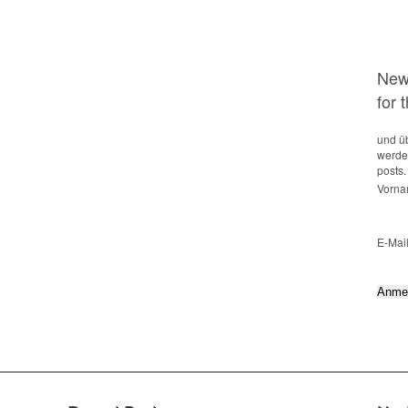
News
for 
und üb
werden
posts.
Vorna
E-Mai