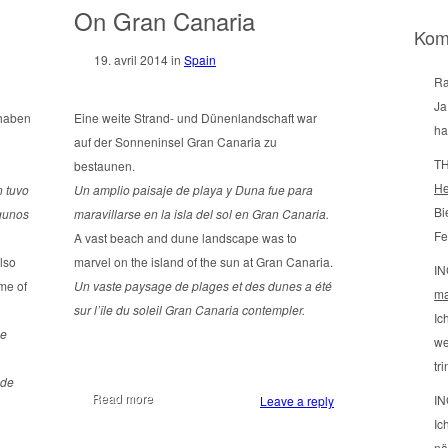
On Gran Canaria
Kom
19. avril 2014
in
Spain
Ra
Ja
 haben
Eine weite Strand- und Dünenlandschaft war
ha
auf der Sonneninsel Gran Canaria zu
TH
bestaunen.
He
n tuvo
Un amplio paisaje de playa y Duna fue para
Bi
lgunos
maravillarse en la isla del sol en Gran Canaria.
Fe
A vast beach and dune landscape was to
lso
marvel on the island of the sun at Gran Canaria.
IN
me of
Un vaste paysage de plages et des dunes a été
ma
sur l’île du soleil Gran Canaria contempler.
Ic
ne
we
tr
 de
Read more
IN
Leave a reply
Ic
nä