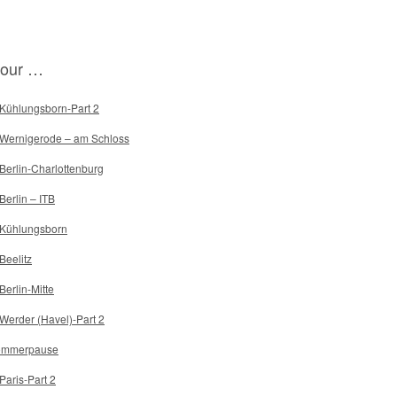
tour …
 Kühlungsborn-Part 2
 Wernigerode – am Schloss
 Berlin-Charlottenburg
 Berlin – ITB
 Kühlungsborn
 Beelitz
 Berlin-Mitte
 Werder (Havel)-Part 2
ommerpause
 Paris-Part 2